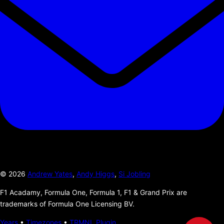
©
2026
Andrew Yates
,
Andy Higgs
,
Si Jobling
F1 Acadamy, Formula One, Formula 1, F1 & Grand Prix are
trademarks of Formula One Licensing BV.
Years
•
Timezones
•
TRMNL Plugin