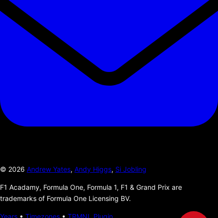
©
2026
Andrew Yates
,
Andy Higgs
,
Si Jobling
F1 Acadamy, Formula One, Formula 1, F1 & Grand Prix are
trademarks of Formula One Licensing BV.
Years
•
Timezones
•
TRMNL Plugin