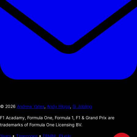
©
2026
Andrew Yates
,
Andy Higgs
,
Si Jobling
F1 Acadamy, Formula One, Formula 1, F1 & Grand Prix are
trademarks of Formula One Licensing BV.
Years
•
Timezones
•
TRMNL Plugin