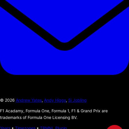
©
2026
Andrew Yates
,
Andy Higgs
,
Si Jobling
F1 Acadamy, Formula One, Formula 1, F1 & Grand Prix are
trademarks of Formula One Licensing BV.
Years
•
Timezones
•
TRMNL Plugin