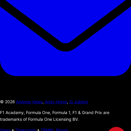
©
2026
Andrew Yates
,
Andy Higgs
,
Si Jobling
F1 Acadamy, Formula One, Formula 1, F1 & Grand Prix are
trademarks of Formula One Licensing BV.
Years
•
Timezones
•
TRMNL Plugin