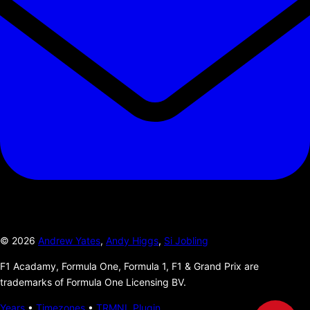
©
2026
Andrew Yates
,
Andy Higgs
,
Si Jobling
F1 Acadamy, Formula One, Formula 1, F1 & Grand Prix are
trademarks of Formula One Licensing BV.
Years
•
Timezones
•
TRMNL Plugin