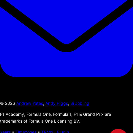
©
2026
Andrew Yates
,
Andy Higgs
,
Si Jobling
F1 Acadamy, Formula One, Formula 1, F1 & Grand Prix are
trademarks of Formula One Licensing BV.
Years
•
Timezones
•
TRMNL Plugin