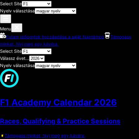
Select Site
Nyelv választása
Menu
Futam időpontok hozzáadása a saját Naptárhoz
Támogass
minket, hívj meg egy kávéra.
Select Site
Válassz évet...
Nyelv választása
F1 Academy Calendar
2026
Races, Qualifying & Practice Sessions
Támogass minket, hívj meg egy kávéra.