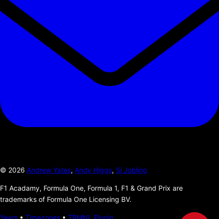
©
2026
Andrew Yates
,
Andy Higgs
,
Si Jobling
F1 Acadamy, Formula One, Formula 1, F1 & Grand Prix are
trademarks of Formula One Licensing BV.
Years
•
Timezones
•
TRMNL Plugin