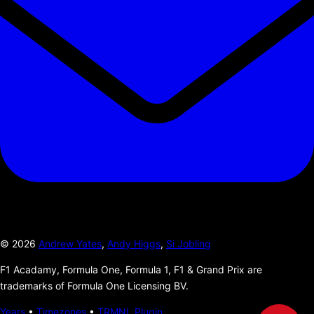
©
2026
Andrew Yates
,
Andy Higgs
,
Si Jobling
F1 Acadamy, Formula One, Formula 1, F1 & Grand Prix are
trademarks of Formula One Licensing BV.
Years
•
Timezones
•
TRMNL Plugin