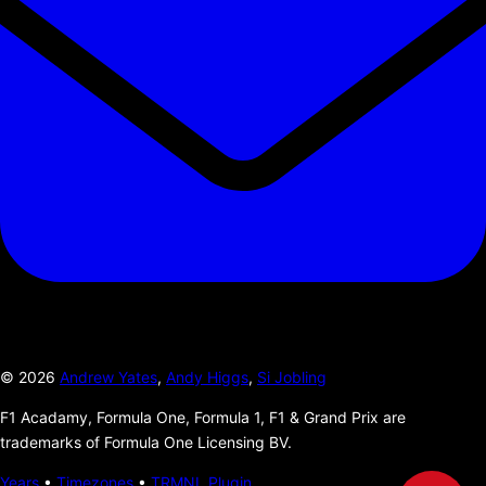
©
2026
Andrew Yates
,
Andy Higgs
,
Si Jobling
F1 Acadamy, Formula One, Formula 1, F1 & Grand Prix are
trademarks of Formula One Licensing BV.
Years
•
Timezones
•
TRMNL Plugin