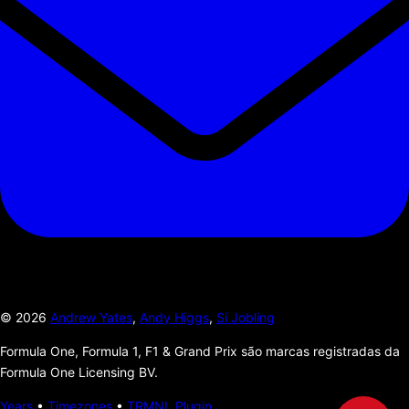
©
2026
Andrew Yates
,
Andy Higgs
,
Si Jobling
Formula One, Formula 1, F1 & Grand Prix são marcas registradas da
Formula One Licensing BV.
Years
•
Timezones
•
TRMNL Plugin