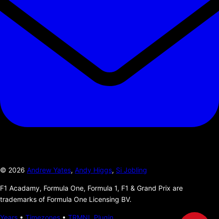
©
2026
Andrew Yates
,
Andy Higgs
,
Si Jobling
F1 Acadamy, Formula One, Formula 1, F1 & Grand Prix are
trademarks of Formula One Licensing BV.
Years
•
Timezones
•
TRMNL Plugin