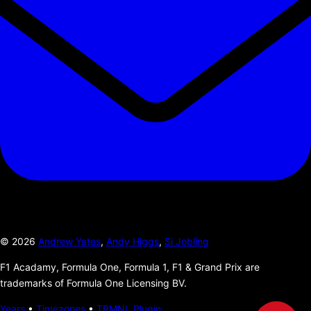
©
2026
Andrew Yates
,
Andy Higgs
,
Si Jobling
F1 Acadamy, Formula One, Formula 1, F1 & Grand Prix are
trademarks of Formula One Licensing BV.
Years
•
Timezones
•
TRMNL Plugin