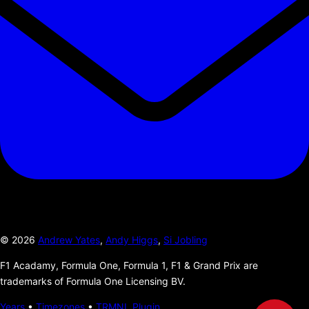
©
2026
Andrew Yates
,
Andy Higgs
,
Si Jobling
F1 Acadamy, Formula One, Formula 1, F1 & Grand Prix are
trademarks of Formula One Licensing BV.
Years
•
Timezones
•
TRMNL Plugin