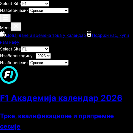
Select Site
Изабери језик
Menu
Додај дане и времена трка у календар
Подржи нас, купи
нам кафу.
Select Site
Изабери годину…
Изабери језик
F1 Академија календар
2026
Трке, квалификационе и припремне
сесије