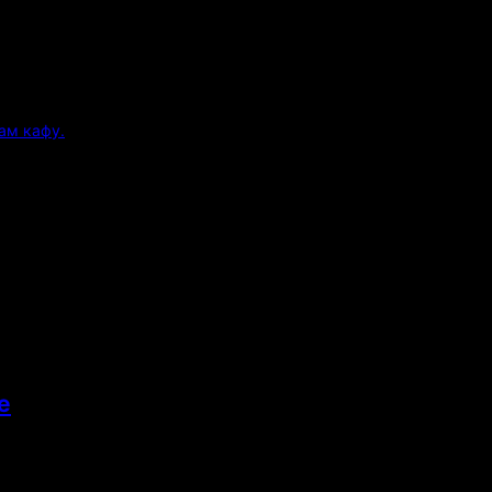
ам кафу.
е