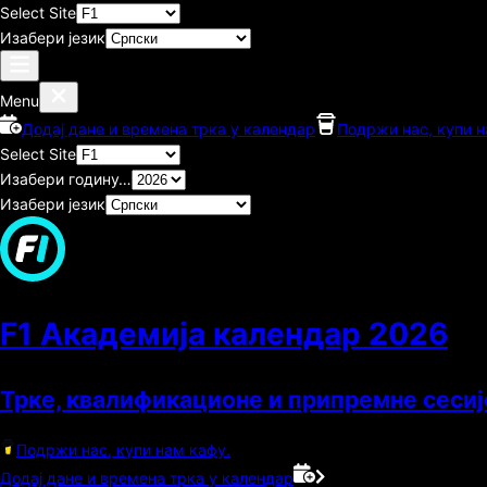
Select Site
Изабери језик
Menu
Додај дане и времена трка у календар
Подржи нас, купи н
Select Site
Изабери годину…
Изабери језик
F1 Академија календар
2026
Трке, квалификационе и припремне сесиј
Подржи нас, купи нам кафу.
Додај дане и времена трка у календар