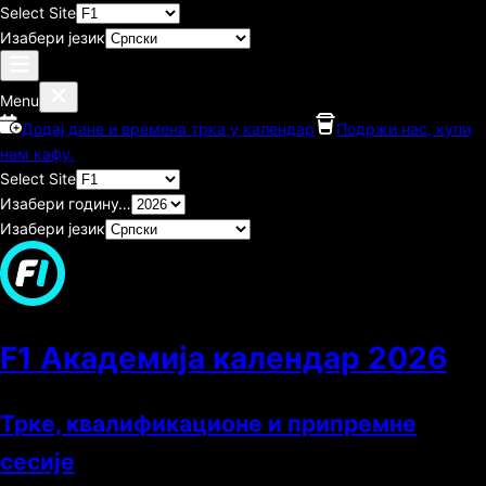
Select Site
Изабери језик
Menu
Додај дане и времена трка у календар
Подржи нас, купи
нам кафу.
Select Site
Изабери годину…
Изабери језик
F1 Академија календар
2026
Трке, квалификационе и припремне
сесије