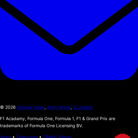
©
2026
Andrew Yates
,
Andy Higgs
,
Si Jobling
F1 Acadamy, Formula One, Formula 1, F1 & Grand Prix are
trademarks of Formula One Licensing BV.
Years
•
Timezones
•
TRMNL Plugin