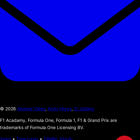
©
2026
Andrew Yates
,
Andy Higgs
,
Si Jobling
F1 Acadamy, Formula One, Formula 1, F1 & Grand Prix are
trademarks of Formula One Licensing BV.
Years
•
Timezones
•
TRMNL Plugin