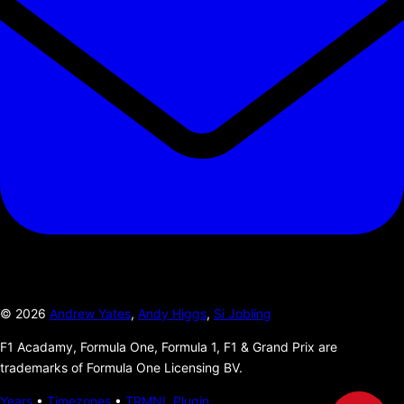
©
2026
Andrew Yates
,
Andy Higgs
,
Si Jobling
F1 Acadamy, Formula One, Formula 1, F1 & Grand Prix are
trademarks of Formula One Licensing BV.
Years
•
Timezones
•
TRMNL Plugin