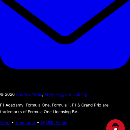
©
2026
Andrew Yates
,
Andy Higgs
,
Si Jobling
F1 Acadamy, Formula One, Formula 1, F1 & Grand Prix are
trademarks of Formula One Licensing BV.
Years
•
Timezones
•
TRMNL Plugin