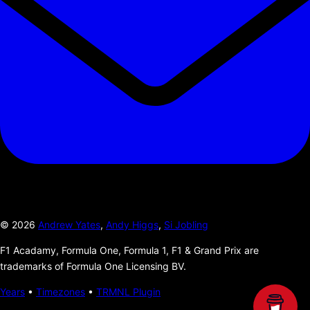
©
2026
Andrew Yates
,
Andy Higgs
,
Si Jobling
F1 Acadamy, Formula One, Formula 1, F1 & Grand Prix are
trademarks of Formula One Licensing BV.
Years
•
Timezones
•
TRMNL Plugin