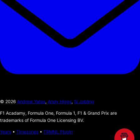
©
2026
Andrew Yates
,
Andy Higgs
,
Si Jobling
F1 Acadamy, Formula One, Formula 1, F1 & Grand Prix are
trademarks of Formula One Licensing BV.
Years
•
Timezones
•
TRMNL Plugin