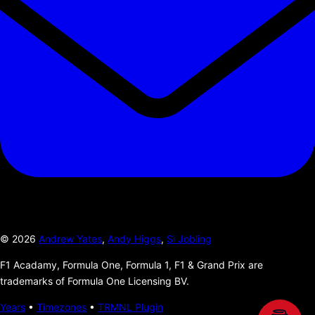
©
2026
Andrew Yates
,
Andy Higgs
,
Si Jobling
F1 Acadamy, Formula One, Formula 1, F1 & Grand Prix are
trademarks of Formula One Licensing BV.
Years
•
Timezones
•
TRMNL Plugin