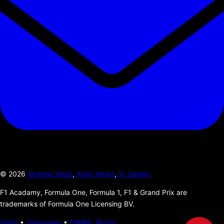
©
2026
Andrew Yates
,
Andy Higgs
,
Si Jobling
F1 Acadamy, Formula One, Formula 1, F1 & Grand Prix are
trademarks of Formula One Licensing BV.
Years
•
Timezones
•
TRMNL Plugin