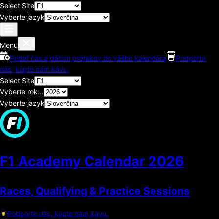
Select Site
Vyberte jazyk
Menu
Pridať čas a dátum pretekov do vášho kalendára
Podporte
nás, kúpte nám kávu.
Select Site
Vyberte rok...
Vyberte jazyk
F1 Academy Calendar
2026
Races, Qualifying & Practice Sessions
Podporte nás, kúpte nám kávu.