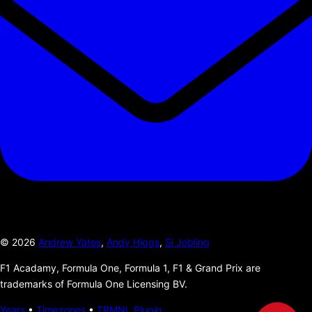
©
2026
Andrew Yates
,
Andy Higgs
,
Si Jobling
F1 Acadamy, Formula One, Formula 1, F1 & Grand Prix are
trademarks of Formula One Licensing BV.
Years
•
Timezones
•
TRMNL Plugin