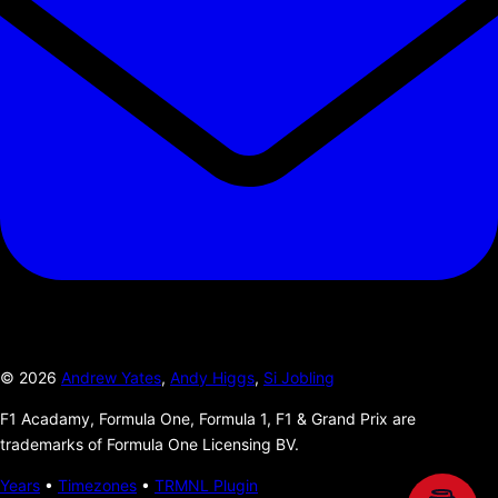
©
2026
Andrew Yates
,
Andy Higgs
,
Si Jobling
F1 Acadamy, Formula One, Formula 1, F1 & Grand Prix are
trademarks of Formula One Licensing BV.
Years
•
Timezones
•
TRMNL Plugin