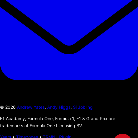
©
2026
Andrew Yates
,
Andy Higgs
,
Si Jobling
F1 Acadamy, Formula One, Formula 1, F1 & Grand Prix are
trademarks of Formula One Licensing BV.
Years
•
Timezones
•
TRMNL Plugin