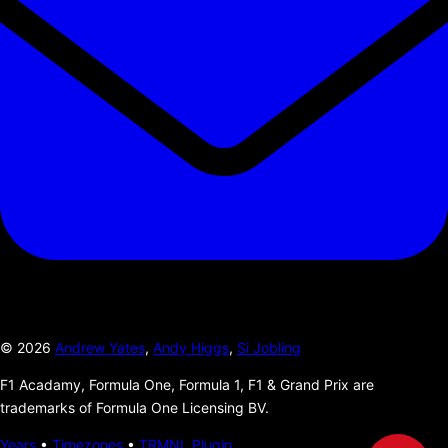
©
2026
Andrew Yates
,
Andy Higgs
,
Si Jobling
F1 Acadamy, Formula One, Formula 1, F1 & Grand Prix are
trademarks of Formula One Licensing BV.
Years
•
Timezones
•
TRMNL Plugin