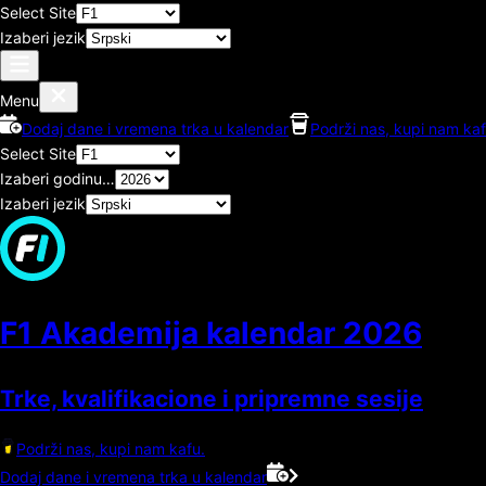
Select Site
Izaberi jezik
Menu
Dodaj dane i vremena trka u kalendar
Podrži nas, kupi nam kaf
Select Site
Izaberi godinu…
Izaberi jezik
F1 Akademija kalendar
2026
Trke, kvalifikacione i pripremne sesije
Podrži nas, kupi nam kafu.
Dodaj dane i vremena trka u kalendar