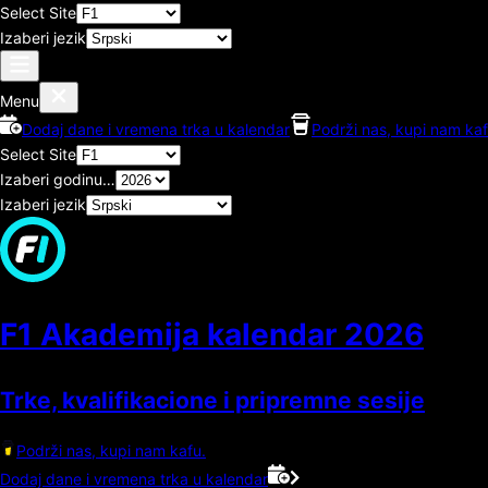
Select Site
Izaberi jezik
Menu
Dodaj dane i vremena trka u kalendar
Podrži nas, kupi nam kaf
Select Site
Izaberi godinu…
Izaberi jezik
F1 Akademija kalendar
2026
Trke, kvalifikacione i pripremne sesije
Podrži nas, kupi nam kafu.
Dodaj dane i vremena trka u kalendar