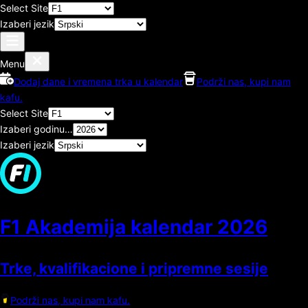
Select Site
Izaberi jezik
Menu
Dodaj dane i vremena trka u kalendar
Podrži nas, kupi nam
kafu.
Select Site
Izaberi godinu…
Izaberi jezik
F1 Akademija kalendar
2026
Trke, kvalifikacione i pripremne sesije
Podrži nas, kupi nam kafu.