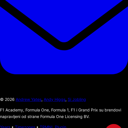
©
2026
Andrew Yates
,
Andy Higgs
,
Si Jobling
F1 Academy, Formula One, Formula 1, F1 i Grand Prix su brendovi
napravljeni od strane Formula One Licensing BV.
Years
•
Timezones
•
TRMNL Plugin