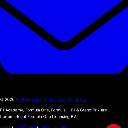
©
2026
Andrew Yates
,
Andy Higgs
,
Si Jobling
F1 Acadamy, Formula One, Formula 1, F1 & Grand Prix are
trademarks of Formula One Licensing BV.
Years
•
Timezones
•
TRMNL Plugin