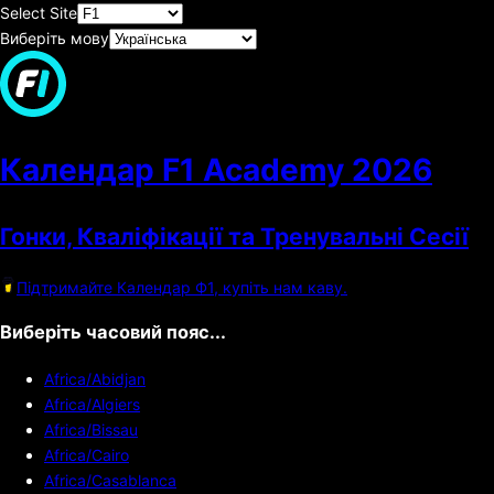
Select Site
Виберіть мову
Календар F1 Academy
2026
Гонки, Кваліфікації та Тренувальні Сесії
Підтримайте Календар Ф1, купіть нам каву.
Виберіть часовий пояс...
Africa/Abidjan
Africa/Algiers
Africa/Bissau
Africa/Cairo
Africa/Casablanca