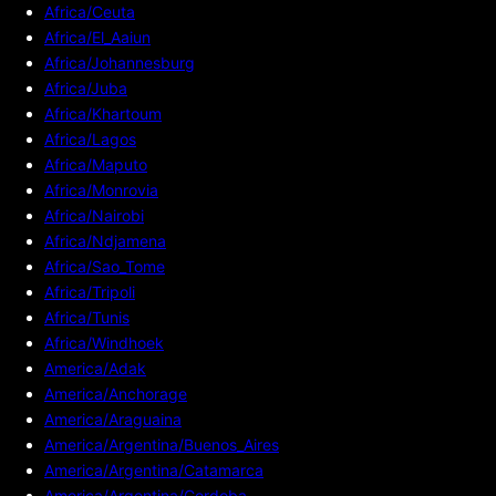
Africa/Ceuta
Africa/El_Aaiun
Africa/Johannesburg
Africa/Juba
Africa/Khartoum
Africa/Lagos
Africa/Maputo
Africa/Monrovia
Africa/Nairobi
Africa/Ndjamena
Africa/Sao_Tome
Africa/Tripoli
Africa/Tunis
Africa/Windhoek
America/Adak
America/Anchorage
America/Araguaina
America/Argentina/Buenos_Aires
America/Argentina/Catamarca
America/Argentina/Cordoba