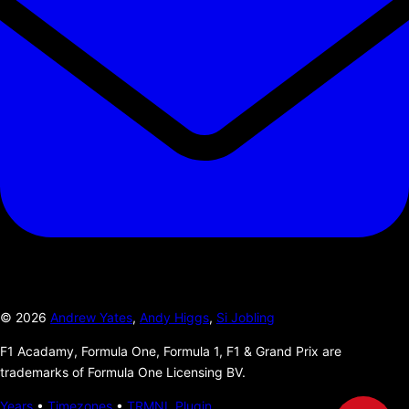
©
2026
Andrew Yates
,
Andy Higgs
,
Si Jobling
F1 Acadamy, Formula One, Formula 1, F1 & Grand Prix are
trademarks of Formula One Licensing BV.
Years
•
Timezones
•
TRMNL Plugin